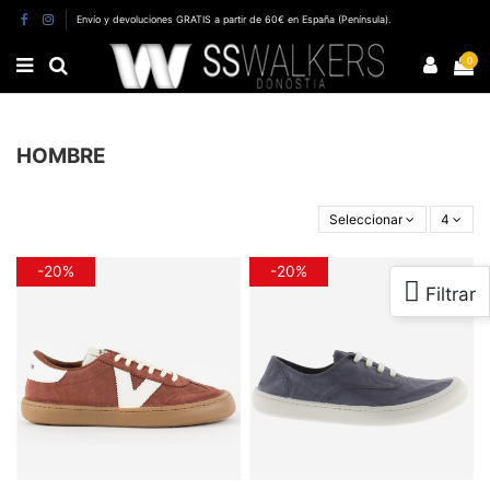
Envío y devoluciones GRATIS a partir de 60€ en España (Península).
0
HOMBRE
Seleccionar
4
-20%
-20%