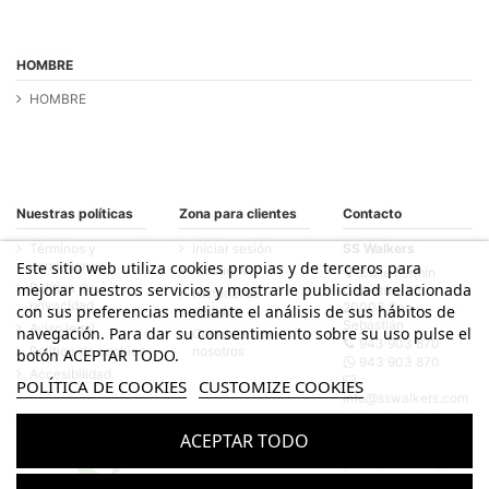
HOMBRE
HOMBRE
Nuestras políticas
Zona para clientes
Contacto
Términos y
Iniciar sesión
SS Walkers
condiciones
Este sitio web utiliza cookies propias y de terceros para
Mi cuenta
Calle Fermín
mejorar nuestros servicios y mostrarle publicidad relacionada
Política de
Calbetón, 33
Historial de
privacidad
20003 San
con sus preferencias mediante el análisis de sus hábitos de
pedidos
Sebastián
Aviso legal
navegación. Para dar su consentimiento sobre su uso pulse el
Contacte con
943 903 870
Política de cookies
nosotros
botón ACEPTAR TODO.
943 903 870
Accesibilidad
POLÍTICA DE COOKIES
CUSTOMIZE COOKIES
info@sswalkers.com
ACEPTAR TODO
© Todos los derechos reservados - Desarrollado por
bytefactory