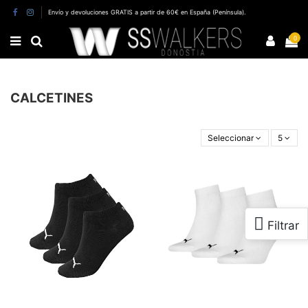
Envío y devoluciones GRATIS a partir de 60€ en España (Península).
0
CALCETINES
Seleccionar
5