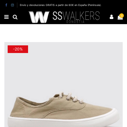
Envío y devoluciones GRATIS a partir de 60€ en España (Península).
0
-20%