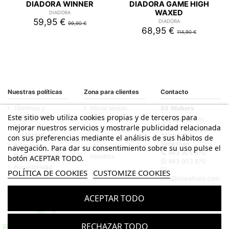
DIADORA WINNER
DIADORA GAME HIGH
WAXED
DIADORA
59,95 €
DIADORA
99,90 €
68,95 €
114,90 €
Nuestras políticas
Zona para clientes
Contacto
Términos y
Iniciar sesión
SS Walkers
condiciones
Este sitio web utiliza cookies propias y de terceros para
Mi cuenta
Calle Fermín
mejorar nuestros servicios y mostrarle publicidad relacionada
Política de
Calbetón, 33
Historial de
privacidad
20003 San
con sus preferencias mediante el análisis de sus hábitos de
pedidos
Sebastián
Aviso legal
navegación. Para dar su consentimiento sobre su uso pulse el
Contacte con
943 903 870
Política de cookies
nosotros
botón ACEPTAR TODO.
943 903 870
Accesibilidad
POLÍTICA DE COOKIES
CUSTOMIZE COOKIES
info@sswalkers.com
ACEPTAR TODO
© Todos los derechos reservados - Desarrollado por
bytefactory
RECHAZAR TODO
Contáctanos por WhatsApp