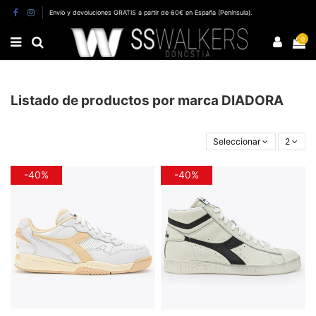
Envío y devoluciones GRATIS a partir de 60€ en España (Península).
0
Listado de productos por marca DIADORA
Seleccionar
2
-40%
-40%