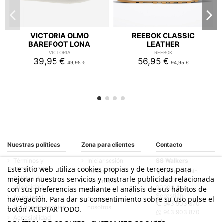
VICTORIA OLMO
REEBOK CLASSIC
BAREFOOT LONA
LEATHER
VICTORIA
REEBOK
39,95 €
56,95 €
49,95 €
94,95 €
Nuestras políticas
Zona para clientes
Contacto
Términos y
Iniciar sesión
SS Walkers
condiciones
Este sitio web utiliza cookies propias y de terceros para
Mi cuenta
Calle Fermín
mejorar nuestros servicios y mostrarle publicidad relacionada
Política de
Calbetón, 33
Historial de
privacidad
20003 San
con sus preferencias mediante el análisis de sus hábitos de
pedidos
Sebastián
Aviso legal
navegación. Para dar su consentimiento sobre su uso pulse el
Contacte con
943 903 870
Política de cookies
nosotros
botón ACEPTAR TODO.
943 903 870
Accesibilidad