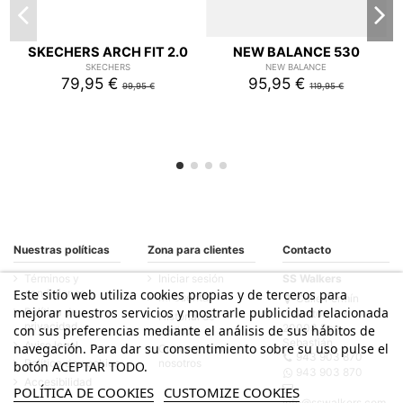
SKECHERS ARCH FIT 2.0
NEW BALANCE 530
SKECHERS
NEW BALANCE
79,95 €
95,95 €
99,95 €
119,95 €
Nuestras políticas
Zona para clientes
Contacto
Términos y
Iniciar sesión
SS Walkers
condiciones
Este sitio web utiliza cookies propias y de terceros para
Mi cuenta
Calle Fermín
mejorar nuestros servicios y mostrarle publicidad relacionada
Política de
Calbetón, 33
Historial de
privacidad
20003 San
con sus preferencias mediante el análisis de sus hábitos de
pedidos
Sebastián
Aviso legal
navegación. Para dar su consentimiento sobre su uso pulse el
Contacte con
943 903 870
Política de cookies
nosotros
botón ACEPTAR TODO.
943 903 870
Accesibilidad
POLÍTICA DE COOKIES
CUSTOMIZE COOKIES
info@sswalkers.com