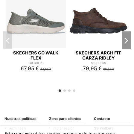
SKECHERS GO WALK
SKECHERS ARCH FIT
FLEX
GARZA RIDLEY
SKECHERS
SKECHERS
67,95 €
79,95 €
84,95 €
99,95 €
Nuestras políticas
Zona para clientes
Contacto
Términos y
Iniciar sesión
SS Walkers
condiciones
Este sitio web utiliza cookies propias y de terceros para