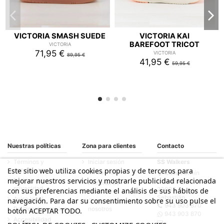
VICTORIA SMASH SUEDE
VICTORIA KAI
BAREFOOT TRICOT
VICTORIA
71,95 €
VICTORIA
89,95 €
41,95 €
59,95 €
Nuestras políticas
Zona para clientes
Contacto
Términos y
Iniciar sesión
SS Walkers
condiciones
Este sitio web utiliza cookies propias y de terceros para
Mi cuenta
Calle Fermín
mejorar nuestros servicios y mostrarle publicidad relacionada
Política de
Calbetón, 33
Historial de
privacidad
20003 San
con sus preferencias mediante el análisis de sus hábitos de
pedidos
Sebastián
Aviso legal
navegación. Para dar su consentimiento sobre su uso pulse el
Contacte con
943 903 870
Política de cookies
nosotros
botón ACEPTAR TODO.
943 903 870
Accesibilidad