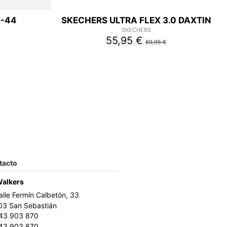
4-44
SKECHERS ULTRA FLEX 3.0 DAXTIN
SKECHERS
55,95 €
€
69,95 €
tacto
Walkers
alle Fermín Calbetón, 33
03 San Sebastián
43 903 870
43 903 870