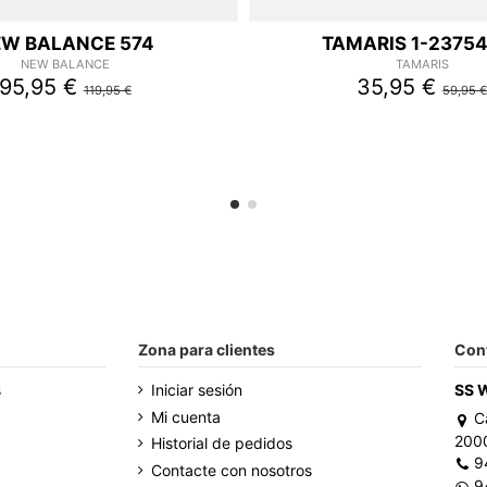
W BALANCE 574
TAMARIS 1-2375
NEW BALANCE
TAMARIS
95,95 €
35,95 €
119,95 €
59,95 
Zona para clientes
Con
s
Iniciar sesión
SS 
Mi cuenta
C
200
Historial de pedidos
9
Contacte con nosotros
9