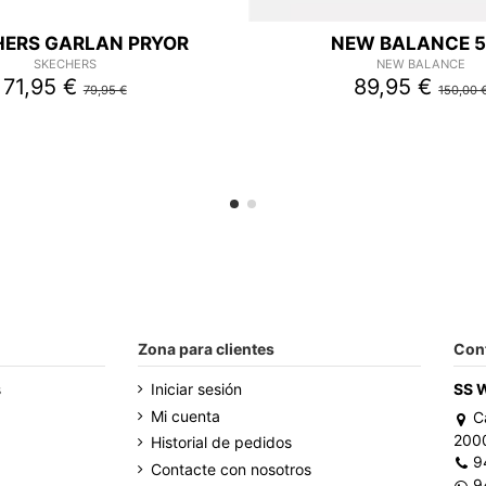
HERS GARLAN PRYOR
NEW BALANCE 
SKECHERS
NEW BALANCE
71,95 €
89,95 €
79,95 €
150,00 
Zona para clientes
Con
s
Iniciar sesión
SS 
Mi cuenta
C
200
Historial de pedidos
9
Contacte con nosotros
9