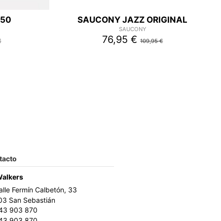
550
SAUCONY JAZZ ORIGINAL
SAUCONY
76,95 €
€
109,95 €
tacto
Walkers
alle Fermín Calbetón, 33
03 San Sebastián
43 903 870
43 903 870