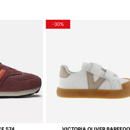
-30%
E 574
VICTORIA OLIVER BAREFOO