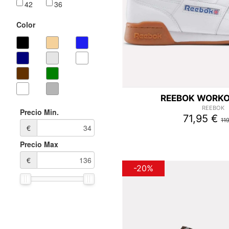
42
36
Color
REEBOK WORKO
REEBOK
Precio Min.
71,95 €
11
€
Precio Max
€
-20%