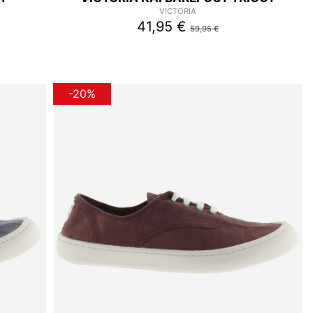
VICTORIA
41,95 €
59,95 €
-20%