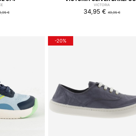
CE
VICTORIA
34,95 €
9,95 €
49,95 €
-20%