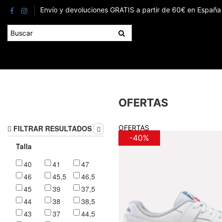
Envío y devoluciones GRATIS a partir de 60€ en España 
OFERTAS
FILTRAR RESULTADOS
OFERTAS
-40%
Talla
40
41
47
46
45,5
46,5
45
39
37,5
44
38
38,5
43
37
44,5