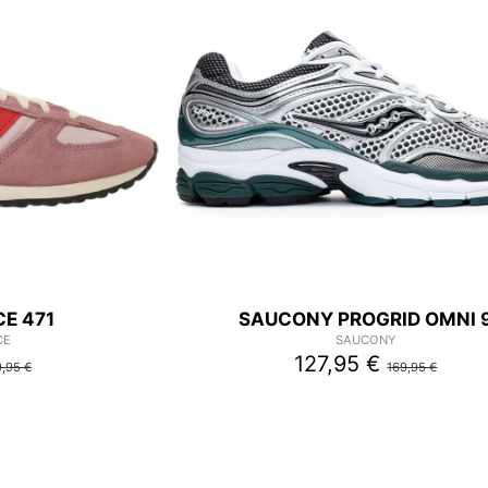
E 471
SAUCONY PROGRID OMNI 
CE
SAUCONY
127,95 €
,95 €
169,95 €