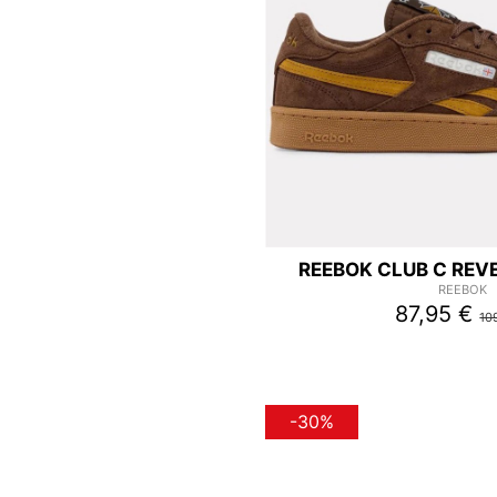
REEBOK CLUB C REV
REEBOK
87,95 €
10
-30%