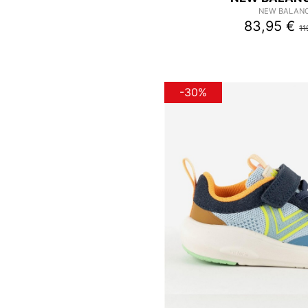
NEW BALAN
83,95 €
11
-30%