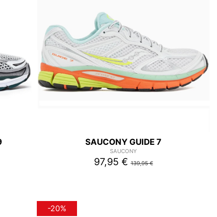
9
SAUCONY GUIDE 7
SAUCONY
97,95 €
139,95 €
-20%