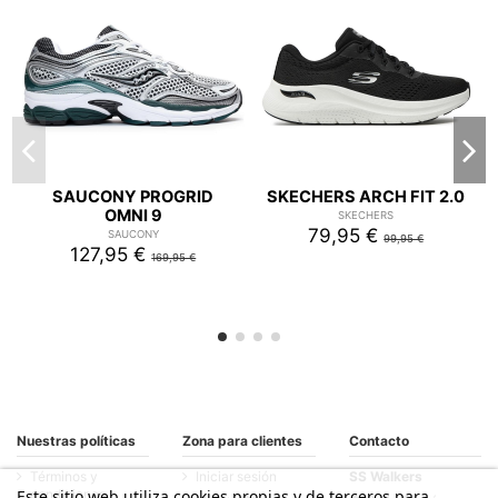
SAUCONY PROGRID
SKECHERS ARCH FIT 2.0
OMNI 9
SKECHERS
79,95 €
SAUCONY
99,95 €
127,95 €
169,95 €
Nuestras políticas
Zona para clientes
Contacto
Términos y
Iniciar sesión
SS Walkers
condiciones
Este sitio web utiliza cookies propias y de terceros para