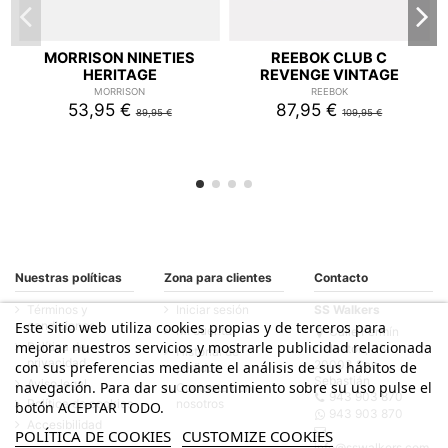
MORRISON NINETIES
REEBOK CLUB C
HERITAGE
REVENGE VINTAGE
MORRISON
REEBOK
53,95 €
87,95 €
89,95 €
109,95 €
Nuestras políticas
Zona para clientes
Contacto
Términos y
Iniciar sesión
SS Walkers
condiciones
Este sitio web utiliza cookies propias y de terceros para
Mi cuenta
Calle Fermín
mejorar nuestros servicios y mostrarle publicidad relacionada
Política de
Calbetón, 33
Historial de
privacidad
20003 San
con sus preferencias mediante el análisis de sus hábitos de
pedidos
Sebastián
Aviso legal
navegación. Para dar su consentimiento sobre su uso pulse el
Contacte con
943 903 870
Política de cookies
nosotros
botón ACEPTAR TODO.
943 903 870
Accesibilidad
POLÍTICA DE COOKIES
CUSTOMIZE COOKIES
info@sswalkers.com